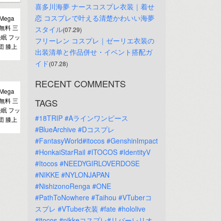
喜多川海夢 ナースコスプレ衣装｜着せ
恋 コスプレで叶える清楚かわいい海夢
Mega
料無料 三
スタイル
(07.29)
快眠 フッ
フリーレン コスプレ｜ゼーリエ衣装の
団 膝上
出装清单と作品併せ・イベント搭配ガ
イド
(07.28)
RECENT COMMENTS
Mega
料無料 三
TAGS
快眠 フッ
#18TRIP
#Aラインワンピース
団 膝上
#BlueArchive
#Dコスプレ
#FantasyWorld#itocos
#GenshinImpact
#HonkaiStarRail
#ITOCOS
#IdentityV
#Itocos
#NEEDYGIRLOVERDOSE
#NIKKE
#NYLONJAPAN
#NishizonoRenga
#ONE
#PathToNowhere
#Taihou
#VTuberコ
スプレ
#VTuber衣装
#fate
#hololive
#itocos
#nikkeコスプレ#リバーレリオ