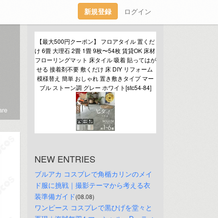
新規登録
ログイン
【最大500円クーポン】 フロアタイル 置くだ
け 6畳 大理石 2畳 1畳 9枚〜54枚 賃貸OK 床材 
フローリングマット 床タイル 吸着 貼ってはが
せる 接着剤不要 敷くだけ 床 DIY リフォーム 
模様替え 簡単 おしゃれ 置き敷きタイプ マー
ブル ストーン調 グレー ホワイト[stc54-84]
re
NEW ENTRIES
ブルアカ コスプレで角楯カリンのメイ
ド服に挑戦｜撮影テーマから考える衣
装準備ガイド
(08.08)
ワンピース コスプレで黒ひげを堂々と