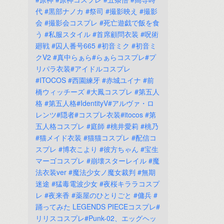
代
#黒部ナノカ
#祭司
#撮影映え
#撮影
会
#撮影会コスプレ
#死亡遊戯で飯を食
う
#私服スタイル
#首席顧問衣装
#呪術
廻戦
#囚人番号665
#初音ミク
#初音ミ
クV2
#真中らぁら#らぁらコスプレ#プ
リパラ衣装#アイドルコスプレ
#ITOCOS
#西園練牙
#赤城ユイナ
#前
橋ウィッチーズ
#大鳳コスプレ
#第五人
格
#第五人格#IdentityV#アルヴァ・ロ
レンツ#隠者#コスプレ衣装#itocos
#第
五人格コスプレ
#庭師
#桃井愛莉
#桃乃
#猫メイド衣装
#猫猫コスプレ
#配信コ
スプレ
#博衣こより
#彼方ちゃん
#宝生
マーゴコスプレ
#崩壊スターレイル
#魔
法衣装ver
#魔法少女ノ魔女裁判
#無期
迷途
#猛毒電波少女
#夜桜キララコスプ
レ
#夜来香
#薬屋のひとりごと
#傭兵
#
踊ってみた
LEGENDS
PIECEコスプレ#
リリスコスプレ#Punk-02、エッグヘッ