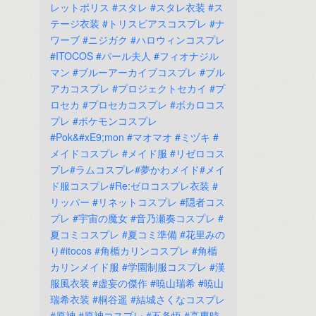
レットポリス
#スタレ
#スタレ衣装
#ス
テージ衣装
#トリスビアスコスプレ
#ナ
ワーブ
#ニジガク
#ハロウィンコスプレ
#ITOCOS
#パール夫人
#フィオナジル
マン
#ブルーアーカイブコスプレ
#ブル
アカコスプレ
#プロジェクトセカイ
#プ
ロセカ
#プロセカコスプレ
#ボカロコス
プレ
#ポケモンコスプレ
#Pok&#xE9;mon
#マオマオ
#ミヅキ
#
メイドコスプレ
#メイド服
#リゼロコス
プレ#ラムコスプレ#夢かわメイド#メイ
ド服コスプレ#Re:ゼロコスプレ衣装
#
リッパー
#リネットコスプレ
#隠者コス
プレ
#宇宙の魔女
#音乃瀬奏コスプレ
#
夏コミコスプレ
#夏コミ準備
#花里みの
り#itocos
#角楯カリンコスプレ
#角楯
カリンメイド服
#学園制服コスプレ
#漢
服風衣装
#虚妄の傑作
#暁山瑞希
#暁山
瑞希衣装
#桐谷遥
#結城さくなコスプレ
#原神
#原神コスプレ
#五条悟
#高専時