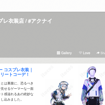
レ衣装店 / #アクナイ
Gallery
Love
Sha
ー コスプレ衣装｜
トリートコーデ！
目とは裏腹に、恐るべき
で見せるゲーマーな一面
ート感溢れるあの絶妙な
とし込みました。