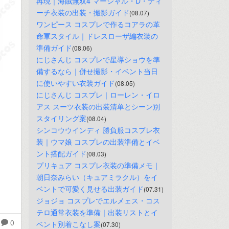
再現｜海賊無双4 マーシャル・D・ティ
ーチ衣装の出装・撮影ガイド
(08.07)
ワンピース コスプレで作るコアラの革
命軍スタイル｜ドレスローザ編衣装の
準備ガイド
(08.06)
にじさんじ コスプレで星導ショウを準
備するなら｜併せ撮影・イベント当日
に使いやすい衣装ガイド
(08.05)
にじさんじ コスプレ｜ローレン・イロ
アス スーツ衣装の出装清单とシーン別
スタイリング案
(08.04)
シンコウウインディ 勝負服コスプレ衣
装｜ウマ娘 コスプレの出装準備とイベ
ント搭配ガイド
(08.03)
プリキュア コスプレ衣装の準備メモ｜
朝日奈みらい（キュアミラクル）をイ
ベントで可愛く見せる出装ガイド
(07.31)
ジョジョ コスプレでエルメェス・コス
テロ通常衣装を準備｜出装リストとイ
0
ベント別着こなし案
(07.30)