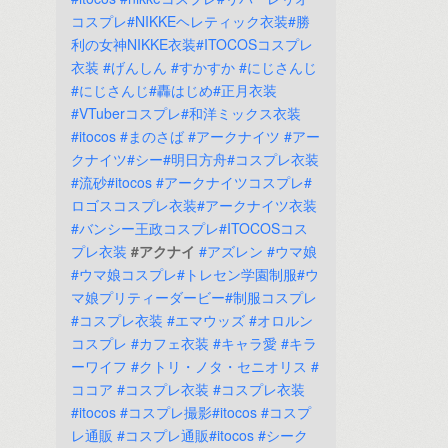
コスプレ#NIKKEヘレティック衣装#勝
利の女神NIKKE衣装#ITOCOSコスプレ
衣装
#げんしん
#すかすか
#にじさんじ
#にじさんじ#轟はじめ#正月衣装
#VTuberコスプレ#和洋ミックス衣装
#itocos
#まのさば
#アークナイツ
#アー
クナイツ#シー#明日方舟#コスプレ衣装
#流砂#itocos
#アークナイツコスプレ#
ロゴスコスプレ衣装#アークナイツ衣装
#バンシー王政コスプレ#ITOCOSコス
プレ衣装
#アクナイ
#アズレン
#ウマ娘
#ウマ娘コスプレ#トレセン学園制服#ウ
マ娘プリティーダービー#制服コスプレ
#コスプレ衣装
#エマウッズ
#オロルン
コスプレ
#カフェ衣装
#キャラ愛
#キラ
ーワイフ
#クトリ・ノタ・セニオリス
#
ココア
#コスプレ衣装
#コスプレ衣装
#itocos
#コスプレ撮影#itocos
#コスプ
レ通販
#コスプレ通販#itocos
#シーク