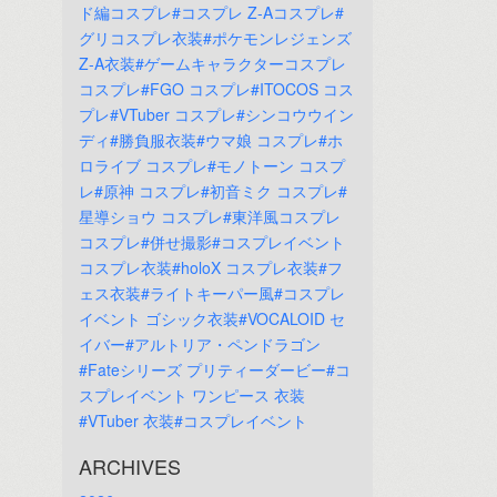
ド編コスプレ#コスプレ
Z-Aコスプレ#
グリコスプレ衣装#ポケモンレジェンズ
Z-A衣装#ゲームキャラクターコスプレ
コスプレ#FGO
コスプレ#ITOCOS
コス
プレ#VTuber
コスプレ#シンコウウイン
ディ#勝負服衣装#ウマ娘
コスプレ#ホ
ロライブ
コスプレ#モノトーン
コスプ
レ#原神
コスプレ#初音ミク
コスプレ#
星導ショウ
コスプレ#東洋風コスプレ
コスプレ#併せ撮影#コスプレイベント
コスプレ衣装#holoX
コスプレ衣装#フ
ェス衣装#ライトキーパー風#コスプレ
イベント
ゴシック衣装#VOCALOID
セ
イバー#アルトリア・ペンドラゴン
#Fateシリーズ
プリティーダービー#コ
スプレイベント
ワンピース
衣装
#VTuber
衣装#コスプレイベント
ARCHIVES