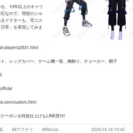
を。10年以上のキャリ
対応なので、理想のシル
あるドクターも、宅コス
「日常」を表現してみま
nal-player/p2531.html
ルト、レッグカバー、ゲーム機一覧、胸飾り、チョーカー、帽子
料
ficial
com/custom.html
00円クーポン＆特急仕上げもLINE受付!
装
##アクナイ
##Itocos
2026.04.18 19:43