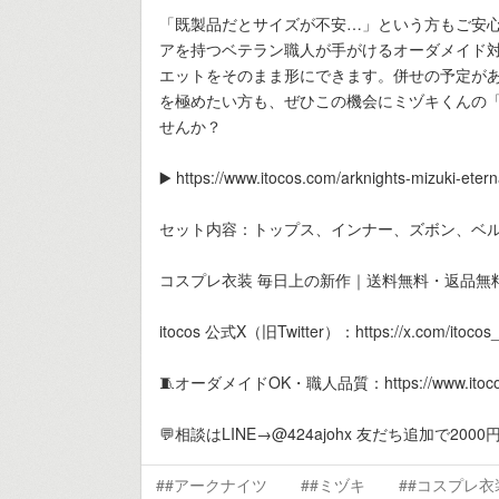
「既製品だとサイズが不安…」という方もご安心
アを持つベテラン職人が手がけるオーダメイド
エットをそのまま形にできます。併せの予定が
を極めたい方も、ぜひこの機会にミヅキくんの
せんか？
▶️ https://www.itocos.com/arknights-mizuki-eter
セット内容：トップス、インナー、ズボン、ベ
コスプレ衣装 毎日上の新作｜送料無料・返品無
itocos 公式X（旧Twitter）：https://x.com/itocos_of
🧵オーダメイドOK・職人品質：https://www.itocos.
💬相談はLINE→@424ajohx 友だち追加で20
##アークナイツ
##ミヅキ
##コスプレ衣