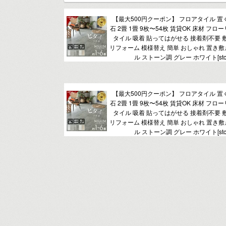
【最大500円クーポン】 フロアタイル 置く
石 2畳 1畳 9枚〜54枚 賃貸OK 床材 フ
タイル 吸着 貼ってはがせる 接着剤不要 敷く
リフォーム 模様替え 簡単 おしゃれ 置き敷
ル ストーン調 グレー ホワイト[stc5
【最大500円クーポン】 フロアタイル 置く
石 2畳 1畳 9枚〜54枚 賃貸OK 床材 フ
タイル 吸着 貼ってはがせる 接着剤不要 敷く
リフォーム 模様替え 簡単 おしゃれ 置き敷
ル ストーン調 グレー ホワイト[stc5