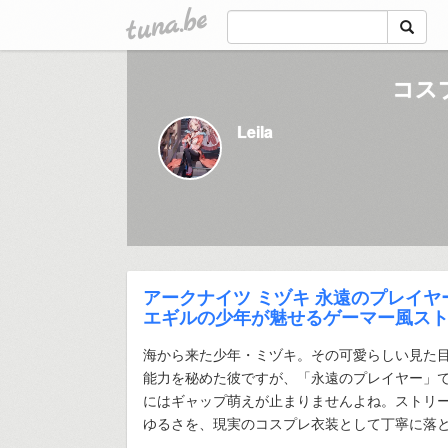
tuna.be
コスプ
Leila
アークナイツ ミヅキ 永遠のプレイヤ
エギルの少年が魅せるゲーマー風ス
海から来た少年・ミヅキ。その可愛らしい見た
能力を秘めた彼ですが、「永遠のプレイヤー」
にはギャップ萌えが止まりませんよね。ストリ
ゆるさを、現実のコスプレ衣装として丁寧に落