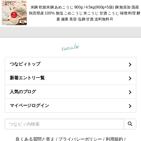
米麹 乾燥米麹 あめこうじ 900g / 4.5kg(900g×5袋) 麹 無添加 国産
秋田県産 100% 無塩 こめこうじ 米こうじ 甘酒 こうじ 味噌 料理 酵
素 健康 美容 塩麹 甘酒 送料無料 R
tuna.be
つなビィトップ
新着エントリ一覧
人気のブログ
マイページログイン
良くある質問と答え
/
プライバシーポリシー
/
利用規約
/