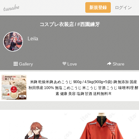
tuna.be
新規登録
ログイン
コスプレ衣装店 / #西園練牙
Leila
Gallery
Love
Share
米麹 乾燥米麹 あめこうじ 900g / 4.5kg(900g×5袋) 麹 無添加 国産
秋田県産 100% 無塩 こめこうじ 米こうじ 甘酒 こうじ 味噌 料理 酵
素 健康 美容 塩麹 甘酒 送料無料 R