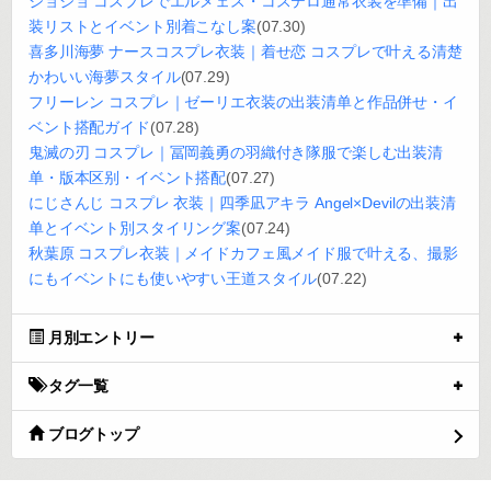
ジョジョ コスプレでエルメェス・コステロ通常衣装を準備｜出
装リストとイベント別着こなし案
(07.30)
喜多川海夢 ナースコスプレ衣装｜着せ恋 コスプレで叶える清楚
かわいい海夢スタイル
(07.29)
フリーレン コスプレ｜ゼーリエ衣装の出装清单と作品併せ・イ
ベント搭配ガイド
(07.28)
鬼滅の刃 コスプレ｜冨岡義勇の羽織付き隊服で楽しむ出装清
单・版本区别・イベント搭配
(07.27)
にじさんじ コスプレ 衣装｜四季凪アキラ Angel×Devilの出装清
单とイベント別スタイリング案
(07.24)
秋葉原 コスプレ衣装｜メイドカフェ風メイド服で叶える、撮影
にもイベントにも使いやすい王道スタイル
(07.22)
月別エントリー
タグ一覧
ブログトップ