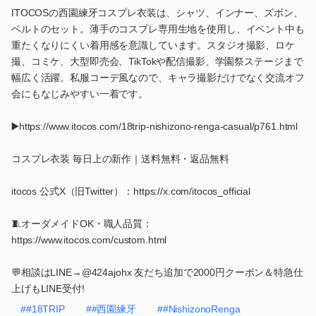
ITOCOSの西園練牙コスプレ衣装は、シャツ、インナー、ズボン、
ベルトのセット。薄手のコスプレ専用生地を使用し、イベント中も
重たくなりにくい着用感を意識しています。スタジオ撮影、ロケ
撮、コミケ、大型即売会、TikTokや配信撮影、学園祭ステージまで
幅広く活躍。私服コーデ風なので、キャラ撮影だけでなく交流オフ
会にもなじみやすい一着です。
▶️https://www.itocos.com/18trip-nishizono-renga-casual/p761.html
コスプレ衣装 毎日上の新作｜送料無料・返品無料
itocos 公式X（旧Twitter）：https://x.com/itocos_official
🧵オーダメイドOK・職人品質：
https://www.itocos.com/custom.html
💬相談はLINE→@424ajohx 友だち追加で2000円クーポン＆特急仕
上げもLINE受付!
##18TRIP
##西園練牙
##NishizonoRenga