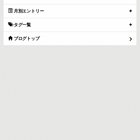
月別エントリー
タグ一覧
ブログトップ