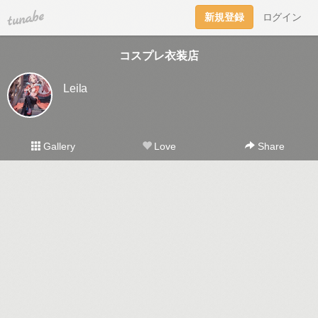
tuna.be
新規登録
ログイン
コスプレ衣装店
Leila
Gallery
Love
Share