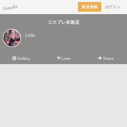
tuna.be
新規登録
ログイン
コスプレ衣装店
Leila
Gallery
Love
Share