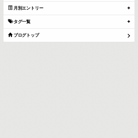
月別エントリー
タグ一覧
ブログトップ